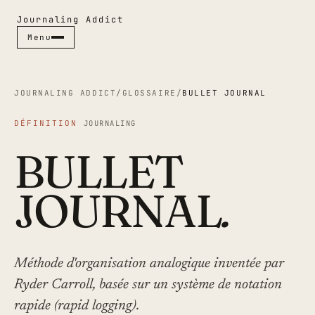
Journaling Addict
Menu
Menu
Fermer ✕
JOURNALING ADDICT
/
GLOSSAIRE
/
BULLET JOURNAL
DÉFINITION
JOURNALING
RUBRIQUES
BULLET
CARNETS
STYLOS
JOURNAL
.
JOURNALING
GUIDES
CULTURE PAPIER
ESPACES
Méthode d'organisation analogique inventée par
Ryder Carroll, basée sur un système de notation
INDEX & MAGAZINE
rapide (rapid logging).