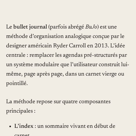
Glossaire
Auteurs
À propos
Manifeste
Le
bullet journal
(parfois abrégé
BuJo
) est une
Contact
méthode d’organisation analogique conçue par le
Plan du site
designer américain Ryder Carroll en 2013. L’idée
centrale : remplacer les agendas pré-structurés par
un système modulaire que l’utilisateur construit lui-
Rechercher ⌕
même, page après page, dans un carnet vierge ou
S'abonner →
pointillé.
La méthode repose sur quatre composantes
principales :
L’index
: un sommaire vivant en début de
carnet