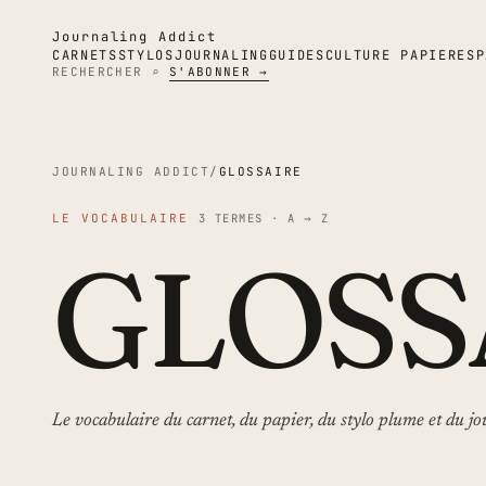
Journaling Addict
CARNETS
STYLOS
JOURNALING
GUIDES
CULTURE PAPIER
ESP
RECHERCHER ⌕
S'ABONNER →
JOURNALING ADDICT
/
GLOSSAIRE
LE VOCABULAIRE
3 TERMES · A → Z
GLOSS
Le vocabulaire du carnet, du papier, du stylo plume et du j