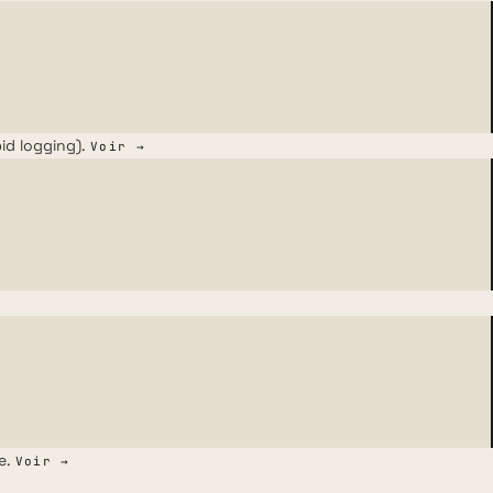
id logging).
Voir →
e.
Voir →