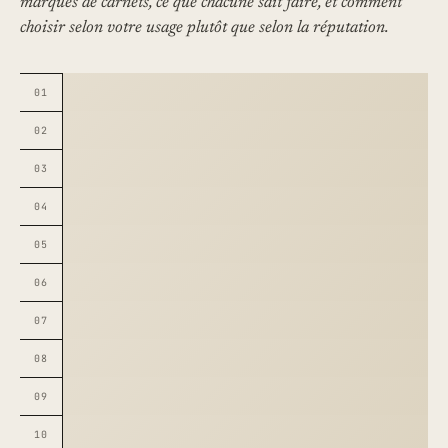
marques de carnets, ce que chacune sait faire, et comment
choisir selon votre usage plutôt que selon la réputation.
01
02
03
04
05
06
07
08
09
10