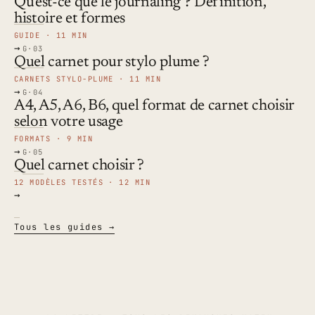
Qu'est-ce que le journaling ? Définition,
histoire et formes
GUIDE · 11 MIN
→
G·03
Quel carnet pour stylo plume ?
CARNETS STYLO-PLUME · 11 MIN
→
G·04
A4, A5, A6, B6, quel format de carnet choisir
selon votre usage
FORMATS · 9 MIN
→
G·05
Quel carnet choisir ?
12 MODÈLES TESTÉS · 12 MIN
→
Tous les guides →