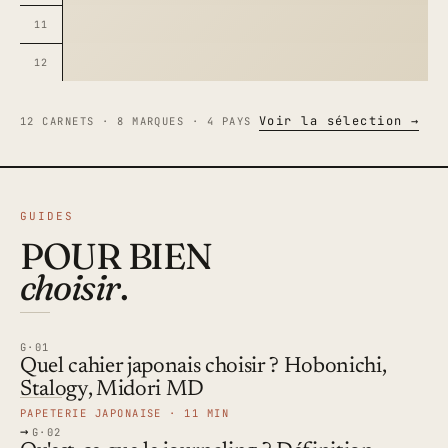
11
12
Voir la sélection →
12 CARNETS · 8 MARQUES · 4 PAYS
GUIDES
POUR BIEN
choisir
.
G·01
Quel cahier japonais choisir ? Hobonichi,
Stalogy, Midori MD
PAPETERIE JAPONAISE · 11 MIN
→
G·02