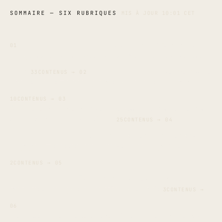
SOMMAIRE — SIX RUBRIQUES
MIS À JOUR 10:01 CET
CARNETS
Tests, comparatifs, papiers et
01
marques de carnets — du carnet de poche au journal cousu
STYLOS
main.
Plumes, rollers,
33CONTENUS →
02
feutres, encres — tout ce qui pose une trace sur un papier.
JOURNALING
10CONTENUS →
03
Méthodes, prompts, pratique. Du bullet journal au journal
libre — la pratique avant l'objet.
25CONTENUS →
04
GUIDES
Pour bien choisir un carnet, un stylo,
un papier — sans liste interminable, avec un point de vue.
CULTURE
2CONTENUS →
05
PAPIER
Fabrication, ateliers, letterpress,
portraits de marques. La matière vue de près.
3CONTENUS →
ESPACES D'ÉCRITURE
06
Bureaux, objets, rituels, setups. Là où l'écriture prend place