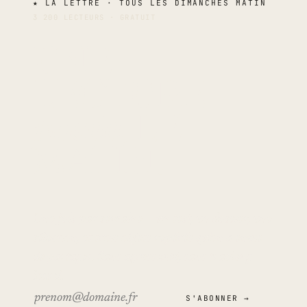
★
LA LETTRE · TOUS LES DIMANCHES MATIN
3 200 LECTEURS · GRATUIT
UNE
LECTURE
posée,
LE
MATIN.
Une fois par semaine — un test, un dossier, une
sélection, et trois objets repérés qu'on a envie
de partager. Sans agressivité, sans tracking
lourd.
S'ABONNER →