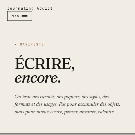
Journaling Addict
Menu
Menu
Fermer ✕
★
MANIFESTE
ÉCRIRE,
RUBRIQUES
CARNETS
encore
.
STYLOS
JOURNALING
GUIDES
On teste des carnets, des papiers, des stylos, des
CULTURE PAPIER
formats et des usages. Pas pour accumuler des objets,
ESPACES
mais pour mieux écrire, penser, dessiner, ralentir.
INDEX & MAGAZINE