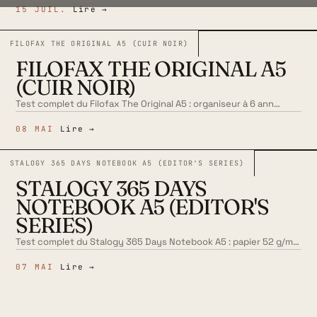
15 JUIL.
Lire →
FILOFAX THE ORIGINAL A5 (CUIR NOIR)
N° 003
TEST · CARNET
FILOFAX THE ORIGINAL A5
(CUIR NOIR)
Test complet du Filofax The Original A5 : organiseur à 6 ann…
08 MAI
Lire →
STALOGY 365 DAYS NOTEBOOK A5 (EDITOR'S SERIES)
N° 004
TEST · CARNET
STALOGY 365 DAYS
NOTEBOOK A5 (EDITOR'S
SERIES)
Test complet du Stalogy 365 Days Notebook A5 : papier 52 g/m…
07 MAI
Lire →