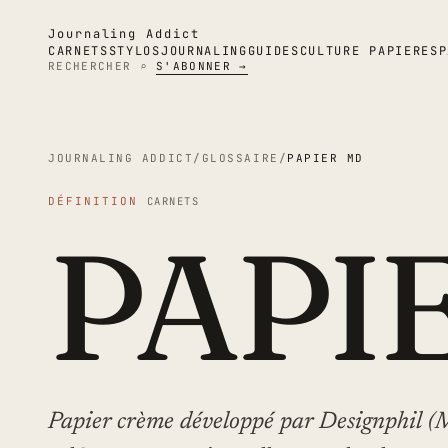
Journaling Addict
CARNETS
STYLOS
JOURNALING
GUIDES
CULTURE PAPIER
ESP
RECHERCHER ⌕
S'ABONNER →
JOURNALING ADDICT
/
GLOSSAIRE
/
PAPIER MD
DÉFINITION
CARNETS
PAPI
Papier crème développé par Designphil (M