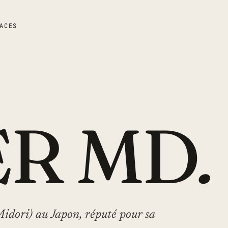
ACES
ER MD
.
idori) au Japon, réputé pour sa