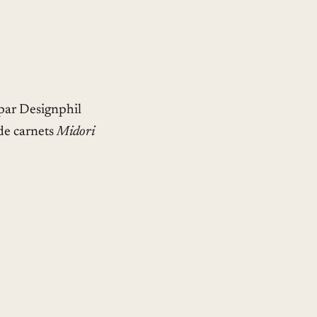
 par Designphil
de carnets
Midori