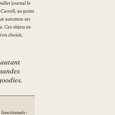
ullet journal le
Carroll, au point
que automne ses
e. Ces objets ne
’on choisit,
 autant
mmandes
goodies.
s fonctionnels :