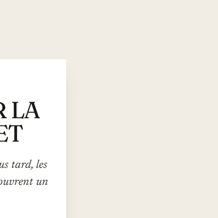
R LA
ET
s tard, les
s ouvrent un