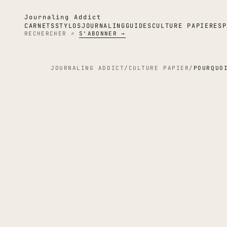
Journaling Addict
CARNETS
STYLOS
JOURNALING
GUIDES
CULTURE PAPIER
ESP
RECHERCHER ⌕
S'ABONNER →
JOURNALING ADDICT
/
CULTURE PAPIER
/
POURQUO