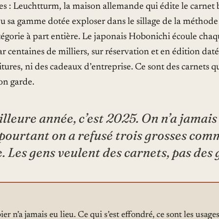
s : Leuchtturm, la maison allemande qui édite le carnet b
u sa gamme dotée exploser dans le sillage de la méthode 
tégorie à part entière. Le japonais Hobonichi écoule cha
 centaines de milliers, sur réservation et en édition daté
itures, ni des cadeaux d’entreprise. Ce sont des carnets qu
on garde.
lleure année, c’est 2025. On n’a jamais
 pourtant on a refusé trois grosses co
. Les gens veulent des carnets, pas des 
ier n’a jamais eu lieu. Ce qui s’est effondré, ce sont les usage