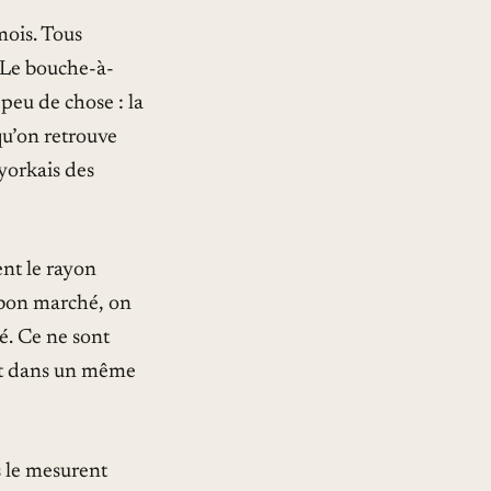
mois. Tous
. Le bouche-à-
 peu de chose : la
qu’on retrouve
-yorkais des
ent le rayon
s bon marché, on
lé. Ce ne sont
ent dans un même
s le mesurent