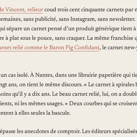
 de Vincent, relieur
coud trois cent cinquante carnets par 
emaines, sans publicité, sans Instagram, sans newsletter
e qui sépare un carnet pensé d’un produit générique tient à
re à plat sous le pouce, sans craquer. La même franchise 
carnet relié comme le Baron Fig Confidant
, le carnet new
un cas isolé. À Nantes, dans une librairie papetière qui ti
ngt ans, on tient le même discours. « Le carnet à spirale
ins qu’il y a dix ans. Le beau carnet relié, lui, on a doub
lients, ni les mêmes usages. » Deux courbes qui se crois
ntent à elles seules la bascule.
asse les anecdotes de comptoir. Les éditeurs spécialisé