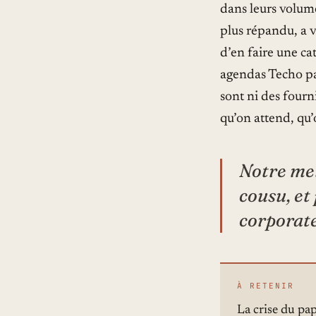
dans leurs volume
plus répandu, a v
d’en faire une ca
agendas Techo par
sont ni des fourn
qu’on attend, qu’
Notre mei
cousu, et
corporate
À RETENIR
La crise du pap