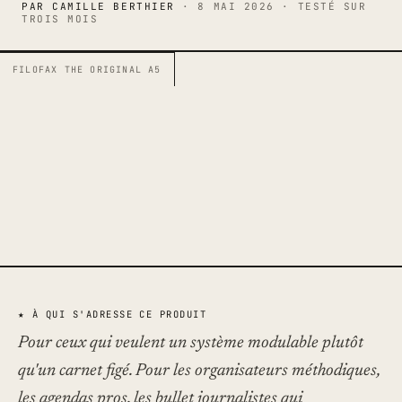
PAR CAMILLE BERTHIER
·
8 MAI 2026
·
TESTÉ SUR
Glossaire
TROIS MOIS
Auteurs
À propos
FILOFAX THE ORIGINAL A5
Manifeste
Contact
Plan du site
Rechercher ⌕
S'abonner →
★ À QUI S'ADRESSE CE PRODUIT
Pour ceux qui veulent un système modulable plutôt
qu'un carnet figé. Pour les organisateurs méthodiques,
les agendas pros, les bullet journalistes qui