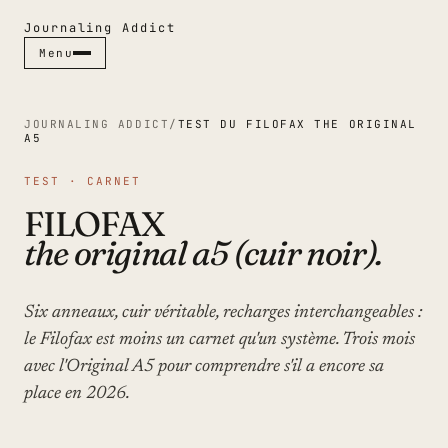
Journaling Addict
Menu
Menu
Fermer ✕
JOURNALING ADDICT
/
TEST DU FILOFAX THE ORIGINAL
A5
TEST · CARNET
RUBRIQUES
FILOFAX
CARNETS
the original a5 (cuir noir).
STYLOS
JOURNALING
GUIDES
Six anneaux, cuir véritable, recharges interchangeables :
CULTURE PAPIER
le Filofax est moins un carnet qu'un système. Trois mois
ESPACES
avec l'Original A5 pour comprendre s'il a encore sa
place en 2026.
INDEX & MAGAZINE