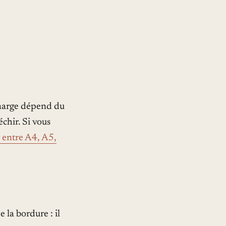
marge dépend du
chir. Si vous
r entre A4, A5,
 la bordure : il