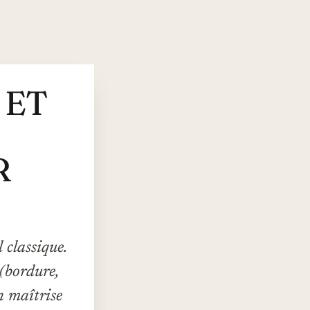
 ET
R
 classique.
 (bordure,
n maîtrise