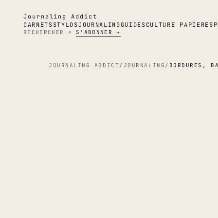
Journaling Addict
CARNETS
STYLOS
JOURNALING
GUIDES
CULTURE PAPIER
ESP
RECHERCHER ⌕
S'ABONNER →
JOURNALING ADDICT
/
JOURNALING
/
BORDURES, B