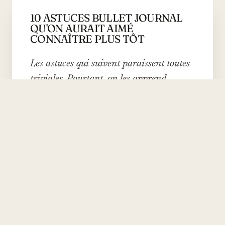
10 ASTUCES BULLET JOURNAL
QU'ON AURAIT AIMÉ
CONNAÎTRE PLUS TÔT
Les astuces qui suivent paraissent toutes
triviales. Pourtant, on les apprend
généralement après six mois de pratique,
alors qu'elles auraient gagné des
semaines au démarrage.
PAR CAMILLE BERTHIER
·
17 AVRIL 2026
·
5 MIN DE LECTURE