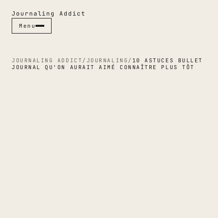
Journaling Addict
Menu
Menu
Fermer ✕
JOURNALING ADDICT
/
JOURNALING
/
10 ASTUCES BULLET
JOURNAL QU'ON AURAIT AIMÉ CONNAÎTRE PLUS TÔT
RUBRIQUES
CARNETS
STYLOS
JOURNALING
GUIDES
CULTURE PAPIER
ESPACES
INDEX & MAGAZINE