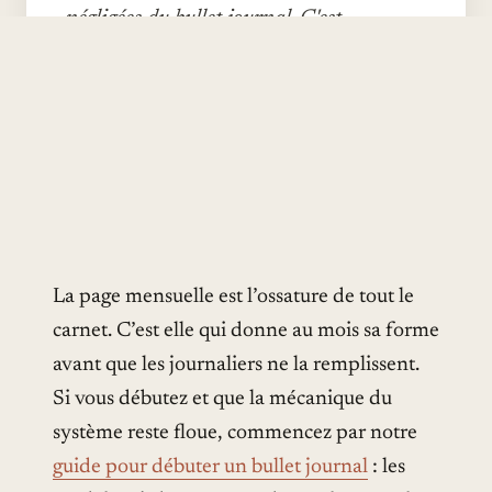
négligées du bullet journal. C'est
dommage, c'est elle qui structure la
lecture du temps long. Voici dix mises en
page testées sur plusieurs mois, avec les
avantages et les limites de chacune.
PAR CAMILLE BERTHIER
·
1 AVRIL 2026
·
8 MIN DE LECTURE
La page mensuelle est l’ossature de tout le
carnet. C’est elle qui donne au mois sa forme
avant que les journaliers ne la remplissent.
Si vous débutez et que la mécanique du
système reste floue, commencez par notre
guide pour débuter un bullet journal
: les