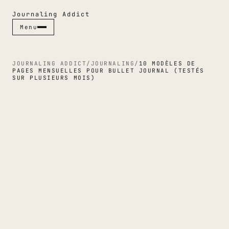
Journaling Addict
Menu
Menu
Fermer ✕
JOURNALING ADDICT
/
JOURNALING
/
10 MODÈLES DE
PAGES MENSUELLES POUR BULLET JOURNAL (TESTÉS
SUR PLUSIEURS MOIS)
RUBRIQUES
CARNETS
STYLOS
JOURNALING
GUIDES
CULTURE PAPIER
ESPACES
INDEX & MAGAZINE