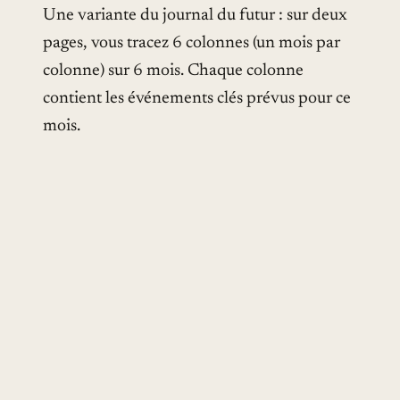
Une variante du journal du futur : sur deux
pages, vous tracez 6 colonnes (un mois par
colonne) sur 6 mois. Chaque colonne
contient les événements clés prévus pour ce
mois.
Avantages
: vue synthétique des 6 mois à
venir, utile pour le planning long.
Limites
:
très peu d’espace par mois.
10. La page « bilan mensuel
»
À la fin du mois, deux pages dédiées au