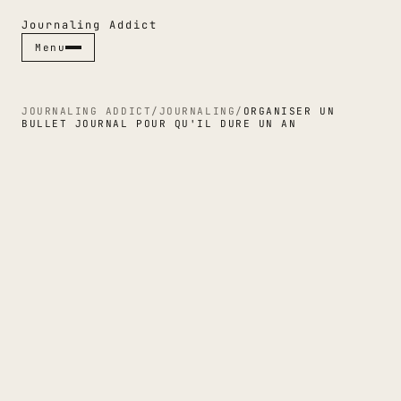
Journaling Addict
Menu
Menu
Fermer ✕
JOURNALING ADDICT
/
JOURNALING
/
ORGANISER UN
BULLET JOURNAL POUR QU'IL DURE UN AN
RUBRIQUES
CARNETS
STYLOS
JOURNALING
GUIDES
CULTURE PAPIER
ESPACES
INDEX & MAGAZINE