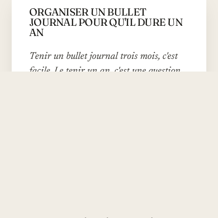
ORGANISER UN BULLET
JOURNAL POUR QU'IL DURE UN
AN
Tenir un bullet journal trois mois, c'est
facile. Le tenir un an, c'est une question
d'architecture. Voici les structures
invisibles qui font durer le carnet, et
celles qui le font abandonner.
PAR CAMILLE BERTHIER
·
15 AVRIL 2026
·
8 MIN DE LECTURE