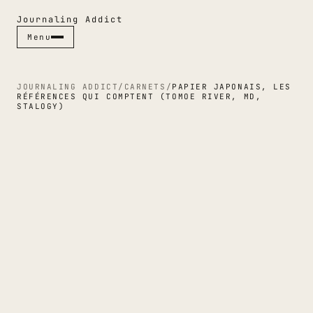
Journaling Addict
Menu
Menu
Fermer ✕
JOURNALING ADDICT
/
CARNETS
/
PAPIER JAPONAIS, LES
RÉFÉRENCES QUI COMPTENT (TOMOE RIVER, MD,
STALOGY)
RUBRIQUES
CARNETS
STYLOS
JOURNALING
GUIDES
CULTURE PAPIER
ESPACES
INDEX & MAGAZINE