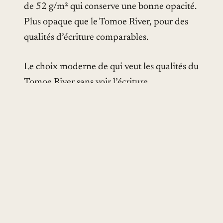
de 52 g/m² qui conserve une bonne opacité.
Plus opaque que le Tomoe River, pour des
qualités d’écriture comparables.
Le choix moderne de qui veut les qualités du
Tomoe River sans voir l’écriture
transparaître au verso. Le carnet qui
l’embarque passe au crible dans notre
test
du Stalogy 365 Days A5
.
Comment choisir entre eux
CRITÈRE
TOMOE RIVER
MD PAPER
C