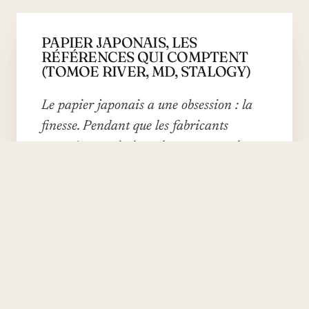
PAPIER JAPONAIS, LES
RÉFÉRENCES QUI COMPTENT
(TOMOE RIVER, MD, STALOGY)
Le papier japonais a une obsession : la
finesse. Pendant que les fabricants
européens optimisent le grammage, les
Japonais cherchent à produire un papier
qui supporte le stylo plume à 52 g/m².
C'est ce paradoxe qui a fait leur
réputation mondiale.
PAR CAMILLE BERTHIER
·
21 AVRIL 2026
·
8 MIN DE LECTURE