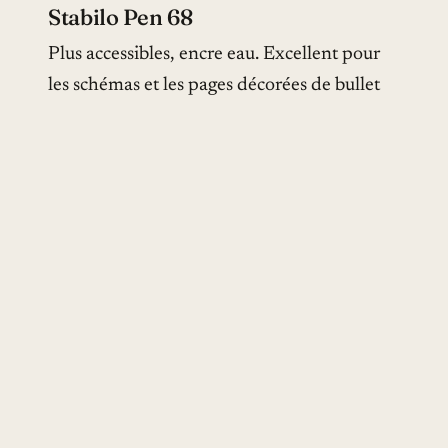
Stabilo Pen 68
Plus accessibles, encre eau. Excellent pour
les schémas et les pages décorées de bullet
journal. Le Stabilo 68 est très populaire
dans la communauté française.
Pilot Frixion Color
Feutres effaçables à la chaleur. Pratiques
pour ceux qui aiment pouvoir corriger leur
bullet journal. Mais attention : exposés au
soleil direct ou à la chaleur (voiture l’été),
l’encre peut s’effacer.