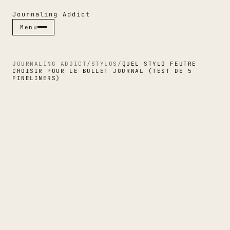
Journaling Addict
Menu
Menu
Fermer ✕
JOURNALING ADDICT
/
STYLOS
/
QUEL STYLO FEUTRE
CHOISIR POUR LE BULLET JOURNAL (TEST DE 5
FINELINERS)
RUBRIQUES
CARNETS
STYLOS
JOURNALING
GUIDES
CULTURE PAPIER
ESPACES
INDEX & MAGAZINE