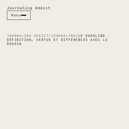
Journaling Addict
Menu
Menu
Fermer ✕
JOURNALING ADDICT
/
JOURNALING
/
LE DOODLING :
DÉFINITION, VERTUS ET DIFFÉRENCES AVEC LE
DESSIN
RUBRIQUES
CARNETS
STYLOS
JOURNALING
GUIDES
CULTURE PAPIER
ESPACES
INDEX & MAGAZINE