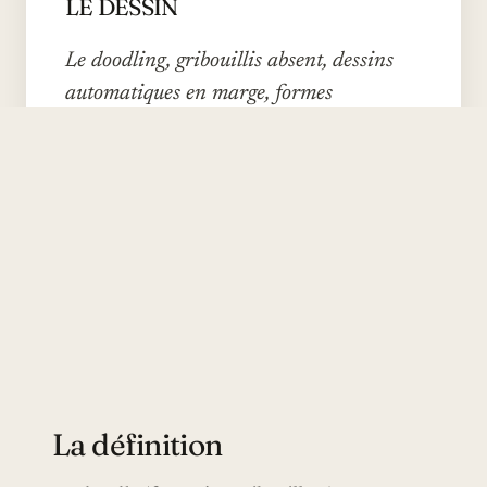
LE DESSIN
Le doodling, gribouillis absent, dessins
automatiques en marge, formes
répétitives, n'est pas du temps perdu.
Plusieurs études récentes en psychologie
cognitive lui prêtent des effets mesurables
sur la concentration et la mémorisation.
PAR CAMILLE BERTHIER
·
30 AVRIL 2026
·
6 MIN DE LECTURE
La définition