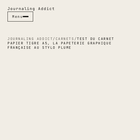
Journaling Addict
Menu
Menu
Fermer ✕
JOURNALING ADDICT
/
CARNETS
/
TEST DU CARNET
PAPIER TIGRE A5, LA PAPETERIE GRAPHIQUE
FRANÇAISE AU STYLO PLUME
RUBRIQUES
CARNETS
STYLOS
JOURNALING
GUIDES
CULTURE PAPIER
ESPACES
INDEX & MAGAZINE