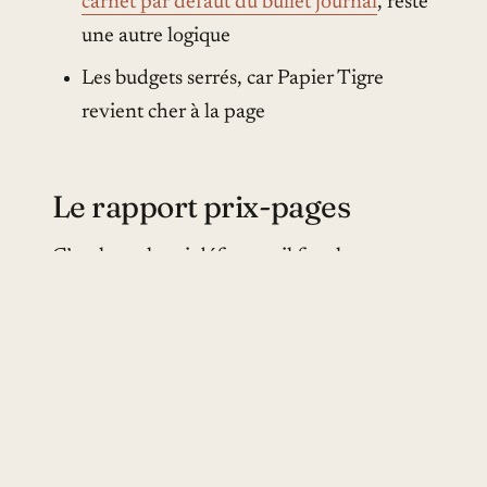
carnet par défaut du bullet journal
, reste
une autre logique
Les budgets serrés, car Papier Tigre
revient cher à la page
Le rapport prix-pages
C’est le seul vrai défaut, et il faut le
reconnaître. À 18 à 25 € pour 92 pages, le
ratio reste moins intéressant que la
concurrence directe :
Leuchtturm 1917 : 19 € pour 251 pages
Rhodia Goalbook : 22 € pour 224 pages