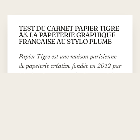
TEST DU CARNET PAPIER TIGRE
A5, LA PAPETERIE GRAPHIQUE
FRANÇAISE AU STYLO PLUME
Papier Tigre est une maison parisienne
de papeterie créative fondée en 2012 par
Maxime Brenon, Agathe Singer et Julien
Crespel. Couvertures audacieuses, motifs
graphiques, mais surtout : un papier qui
tient la route au stylo plume, ce qui est
plus rare qu'on ne pense.
PAR CAMILLE BERTHIER
·
1 MAI 2026
·
6
MIN DE LECTURE