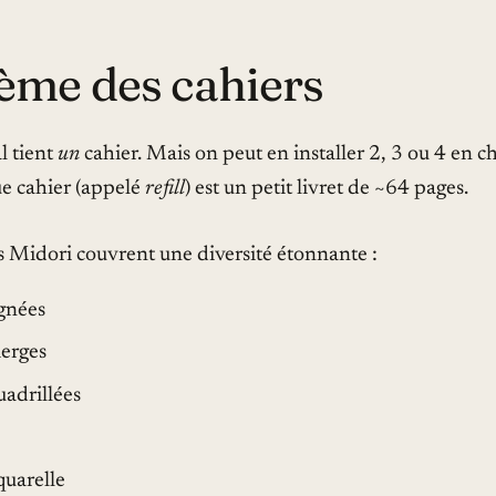
tème des cahiers
l tient
un
cahier. Mais on peut en installer 2, 3 ou 4 en c
ue cahier (appelé
refill
) est un petit livret de ~64 pages.
iels Midori couvrent une diversité étonnante :
ignées
ierges
uadrillées
quarelle