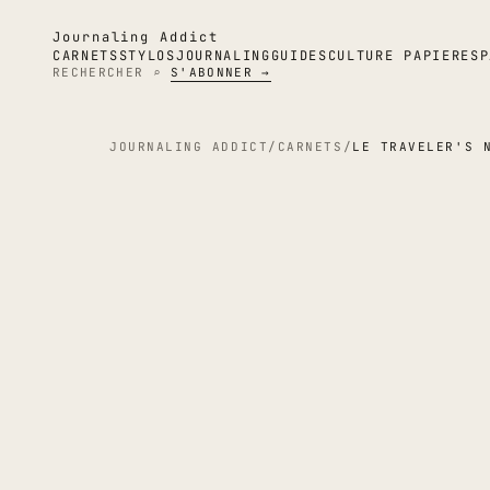
Journaling Addict
CARNETS
STYLOS
JOURNALING
GUIDES
CULTURE PAPIER
ESP
RECHERCHER ⌕
S'ABONNER →
JOURNALING ADDICT
/
CARNETS
/
LE TRAVELER'S 