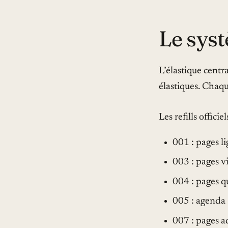
Le sys
L’élastique centra
élastiques. Chaq
Les refills offic
001 : pages l
003 : pages v
004 : pages q
005 : agenda
007 : pages a