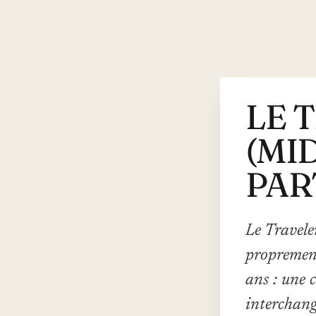
LE 
(MI
PAR
Le Travele
proprement
ans : une c
interchang